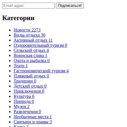
Подписаться!
Категории
Новости
2273
Виды отдыха
30
Активный отдых
11
Оздоровительный туризм
0
Сельский отдых
4
Воинская слава
1
Охота и рыбалка
0
Театр
1
Гастрономический туризм
4
Пляжный отдых
0
Традиции
0
Детский отдых
0
Приключения
0
Культура
6
Природа
0
Музеи
2
Развлечения
0
Необычные места
1
Святыни и храмы
3
Карта
2