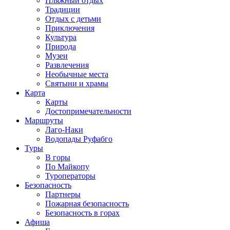
Пляжный отдых
Традиции
Отдых с детьми
Приключения
Культура
Природа
Музеи
Развлечения
Необычные места
Святыни и храмы
Карта
Карты
Достопримечательности
Маршруты
Лаго-Наки
Водопады Руфабго
Туры
В горы
По Майкопу
Туроператоры
Безопасность
Партнеры
Пожарная безопасность
Безопасность в горах
Афиша