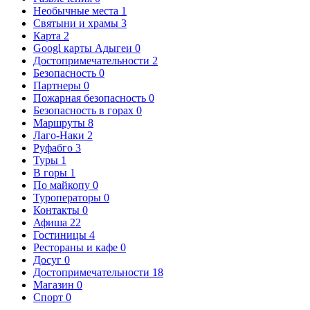
Необычные места
1
Святыни и храмы
3
Карта
2
Googl карты Адыгеи
0
Достопримечательности
2
Безопасность
0
Партнеры
0
Пожарная безопасность
0
Безопасность в горах
0
Маршруты
8
Лаго-Наки
2
Руфабго
3
Туры
1
В горы
1
По майкопу
0
Туроператоры
0
Контакты
0
Афиша
22
Гостиницы
4
Рестораны и кафе
0
Досуг
0
Достопримечательности
18
Магазин
0
Спорт
0