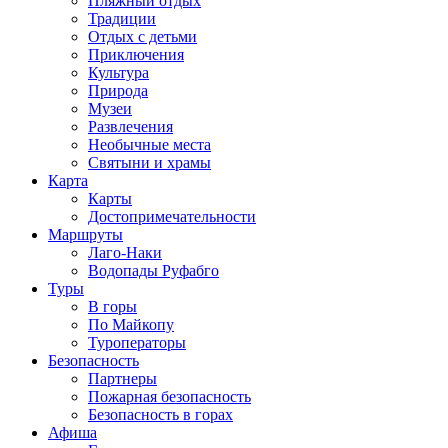
Пляжный отдых
Традиции
Отдых с детьми
Приключения
Культура
Природа
Музеи
Развлечения
Необычные места
Святыни и храмы
Карта
Карты
Достопримечательности
Маршруты
Лаго-Наки
Водопады Руфабго
Туры
В горы
По Майкопу
Туроператоры
Безопасность
Партнеры
Пожарная безопасность
Безопасность в горах
Афиша