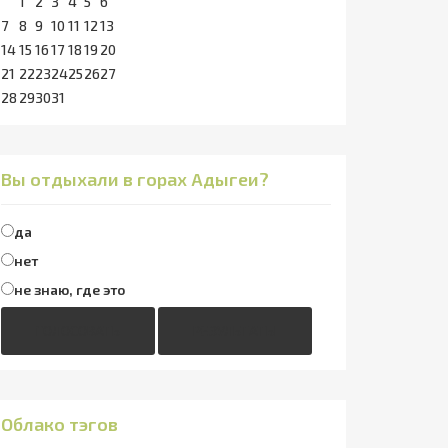
1
2
3
4
5
6
7
8
9
10
11
12
13
14
15
16
17
18
19
20
21
22
23
24
25
26
27
28
29
30
31
Вы отдыхали в горах Адыгеи?
да
нет
не знаю, где это
ГОЛОСОВАТЬ
РЕЗУЛЬТАТЫ
Облако тэгов