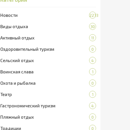
Новости
2273
Виды отдыха
30
Активный отдых
11
Оздоровительный туризм
0
Сельский отдых
4
Воинская слава
1
Охота и рыбалка
0
Театр
1
Гастрономический туризм
4
Пляжный отдых
0
Традиции
0