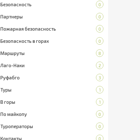
Безопасность
0
Партнеры
0
Пожарная безопасность
0
Безопасность в горах
0
Маршруты
8
Лаго-Наки
2
Руфабго
3
Туры
1
В горы
1
По майкопу
0
Туроператоры
0
Контакты
0