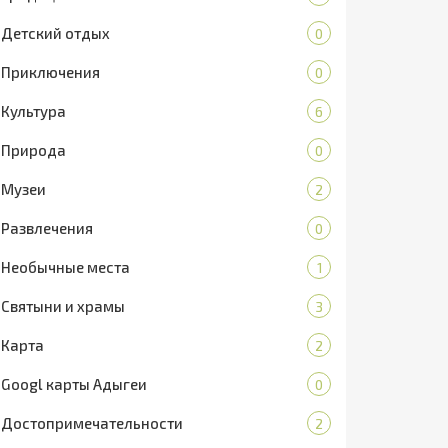
Детский отдых
0
Приключения
0
Культура
6
Природа
0
Музеи
2
Развлечения
0
Необычные места
1
Святыни и храмы
3
Карта
2
Googl карты Адыгеи
0
Достопримечательности
2