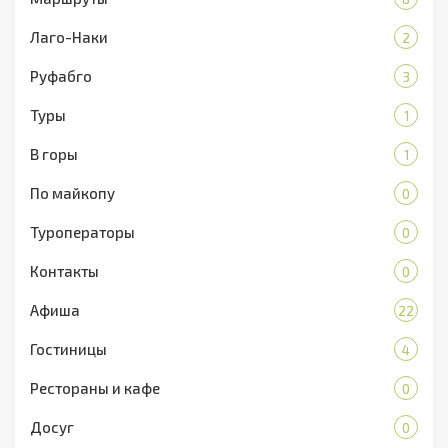
Лаго-Наки
2
Руфабго
3
Туры
1
В горы
1
По майкопу
0
Туроператоры
0
Контакты
0
Афиша
22
Гостиницы
4
Рестораны и кафе
0
Досуг
0