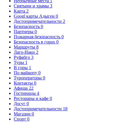
Необычные места
1
Святыни и храмы
3
Карта
2
Googl карты Адыгеи
0
Достопримечательности
2
Безопасность
0
Партнеры
0
Пожарная безопасность
0
Безопасность в горах
0
Маршруты
8
Лаго-Наки
2
Руфабго
3
Туры
1
В горы
1
По майкопу
0
Туроператоры
0
Контакты
0
Афиша
22
Гостиницы
4
Рестораны и кафе
0
Досуг
0
Достопримечательности
18
Магазин
0
Спорт
0