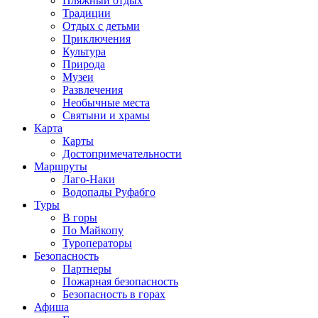
Пляжный отдых
Традиции
Отдых с детьми
Приключения
Культура
Природа
Музеи
Развлечения
Необычные места
Святыни и храмы
Карта
Карты
Достопримечательности
Маршруты
Лаго-Наки
Водопады Руфабго
Туры
В горы
По Майкопу
Туроператоры
Безопасность
Партнеры
Пожарная безопасность
Безопасность в горах
Афиша