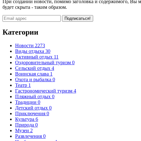
При создании новости, помимо заголовка и содержимого, Вы мож
будет скрыта - таким образом.
Подписаться!
Категории
Новости
2273
Виды отдыха
30
Активный отдых
11
Оздоровительный туризм
0
Сельский отдых
4
Воинская слава
1
Охота и рыбалка
0
Театр
1
Гастрономический туризм
4
Пляжный отдых
0
Традиции
0
Детский отдых
0
Приключения
0
Культура
6
Природа
0
Музеи
2
Развлечения
0