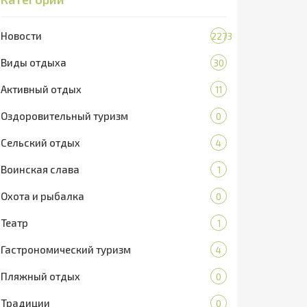
Новости
2273
Виды отдыха
30
Активный отдых
11
Оздоровительный туризм
0
Сельский отдых
4
Воинская слава
1
Охота и рыбалка
0
Театр
1
Гастрономический туризм
4
Пляжный отдых
0
Традиции
0