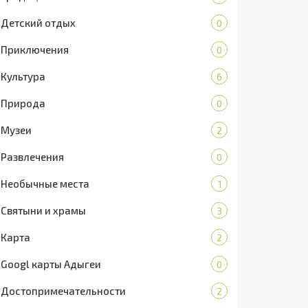
Детский отдых
0
Приключения
0
Культура
6
Природа
0
Музеи
2
Развлечения
0
Необычные места
1
Святыни и храмы
3
Карта
2
Googl карты Адыгеи
0
Достопримечательности
2