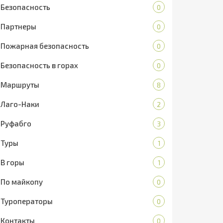
Безопасность
0
Партнеры
0
Пожарная безопасность
0
Безопасность в горах
0
Маршруты
8
Лаго-Наки
2
Руфабго
3
Туры
1
В горы
1
По майкопу
0
Туроператоры
0
Контакты
0