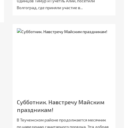
Одинцов Тимур и Гучетль Алий, посетили
Волгоград, где приняли участие в...
Субботник. Навстречу Майским
праздникам!
В Теучежском районе продолжается месячник
по наведению санитарного порядка. Эта добрая