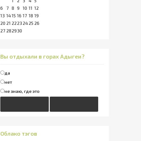
1
2
3
4
5
6
7
8
9
10
11
12
13
14
15
16
17
18
19
20
21
22
23
24
25
26
27
28
29
30
Вы отдыхали в горах Адыгеи?
да
нет
не знаю, где это
ГОЛОСОВАТЬ
РЕЗУЛЬТАТЫ
Облако тэгов