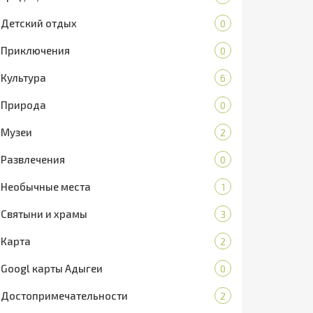
Детский отдых
0
Приключения
0
Культура
6
Природа
0
Музеи
2
Развлечения
0
Необычные места
1
Святыни и храмы
3
Карта
2
Googl карты Адыгеи
0
Достопримечательности
2