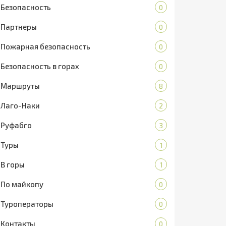
Безопасность
0
Партнеры
0
Пожарная безопасность
0
Безопасность в горах
0
Маршруты
8
Лаго-Наки
2
Руфабго
3
Туры
1
В горы
1
По майкопу
0
Туроператоры
0
Контакты
0