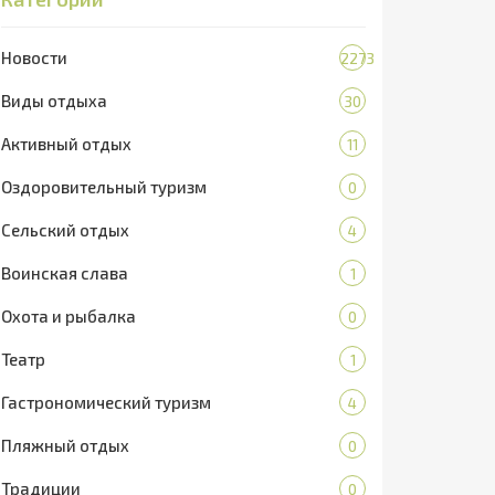
Новости
2273
Виды отдыха
30
Активный отдых
11
Оздоровительный туризм
0
Сельский отдых
4
Воинская слава
1
Охота и рыбалка
0
Театр
1
Гастрономический туризм
4
Пляжный отдых
0
Традиции
0