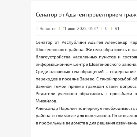
Сенатор от Адыгеи провел прием гра
Новости
11-июн-2025, 01:37
0
41
Сенатор от Республики Адыгея Александр На
Шовгеновского района. Жители обратились к п
благоустройства населенных пунктов и состо
информационном центре Шовгеновского района
Среди ключевых тем обращений — содержание г
переходов в поселке Зарево. С такой просьбой 
Важной темой приема граждан стали вопросы
Родители учеников обратились с просьбами
Михайлов.
Александр Наролин подчеркнул необходимость 
района, в том числе для школьников. По итогам
в профильные ведомства для решения озвученны