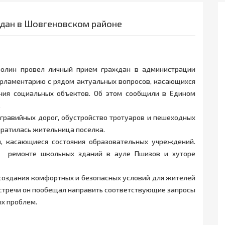
ждан в Шовгеновском районе
ролин провел личный прием граждан в администрации
арламентарию с рядом актуальных вопросов, касающихся
яния социальных объектов. Об этом сообщили в Едином
.
равийных дорог, обустройство тротуаров и пешеходных
обратилась жительница поселка.
, касающиеся состояния образовательных учреждений.
 о ремонте школьных зданий в ауле Пшизов и хуторе
создания комфортных и безопасных условий для жителей
 встречи он пообещал направить соответствующие запросы
х проблем.