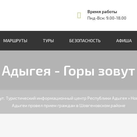
Время работы
Пнд-Вск: 9.00-18.00
МАРШРУТЫ
ТУРЫ
БЕЗОПАСНОСТЬ
АФИША
Адыгея - Горы зовут
вут. Туристический информационный центр Республики Адыгея
»
Но
Адыгеи провел прием граждан в Шовгеновском районе