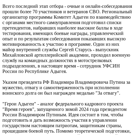
Всего последний этап отбора - очные и онлайн-собеседования
прошли более 70 участников и ветеранов СВО. Региональный
организатор программы Комитет Адыгеи по взаимодействию
с органами местного самоуправления подготовил списки
претендентов, набравших наиболее высокие баллы в ходе
тестирования, имеющих боевые награды, управленческий
опыт и по результатам собеседования показавших высокую
мотивированность к участию в программе. Один из них
майор внутренней службы Сергей Старусь - выпускник
Михайловской артиллерийской академии, проходил военную
службу на командных должностях в мотострелковых
подразделениях, в настоящее время - сотрудник УФСИН
России по Республике Адыгея.
Указом президента РФ Владимира Владимировича Путина за
мужество, отвагу и самоотверженность при исполнении
воинского долга он был награжден медалью "За отвагу".
"Герои Адыгеи" - аналог федерального кадрового проекта
"Время героев", запущенного зимой 2024 года президентом
России Владимиром Путиным. Идея состоит в том, чтобы
подготовить и дать возможность участия в управлении
государством настоящим патриотам, защитникам страны,
прошедшим боевой путь. Помимо теоретической подготовки,