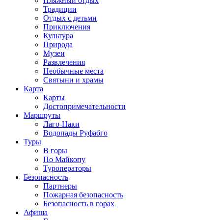
Пляжный отдых
Традиции
Отдых с детьми
Приключения
Культура
Природа
Музеи
Развлечения
Необычные места
Святыни и храмы
Карта
Карты
Достопримечательности
Маршруты
Лаго-Наки
Водопады Руфабго
Туры
В горы
По Майкопу
Туроператоры
Безопасность
Партнеры
Пожарная безопасность
Безопасность в горах
Афиша