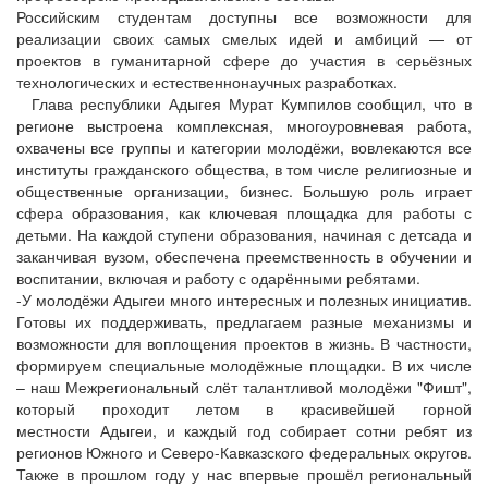
Российским студентам доступны все возможности для
реализации своих самых смелых идей и амбиций — от
проектов в гуманитарной сфере до участия в серьёзных
технологических и естественнонаучных разработках.
Глава республики Адыгея Мурат Кумпилов сообщил, что в
регионе выстроена комплексная, многоуровневая работа,
охвачены все группы и категории молодёжи, вовлекаются все
институты гражданского общества, в том числе религиозные и
общественные организации, бизнес. Большую роль играет
сфера образования, как ключевая площадка для работы с
детьми. На каждой ступени образования, начиная с детсада и
заканчивая вузом, обеспечена преемственность в обучении и
воспитании, включая и работу с одарёнными ребятами.
-У молодёжи Адыгеи много интересных и полезных инициатив.
Готовы их поддерживать, предлагаем разные механизмы и
возможности для воплощения проектов в жизнь. В частности,
формируем специальные молодёжные площадки. В их числе
– наш Межрегиональный слёт талантливой молодёжи "Фишт",
который проходит летом в красивейшей горной
местности Адыгеи, и каждый год собирает сотни ребят из
регионов Южного и Северо-Кавказского федеральных округов.
Также в прошлом году у нас впервые прошёл региональный