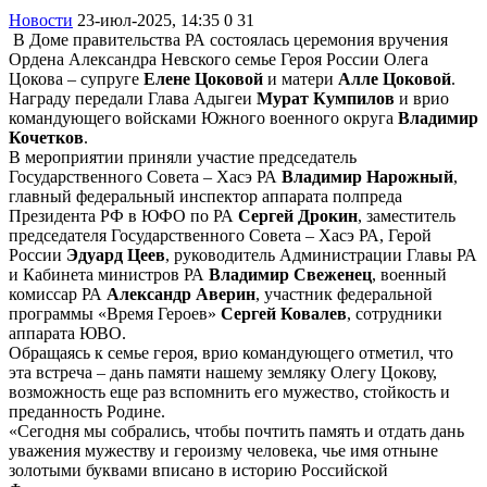
Новости
23-июл-2025, 14:35
0
31
В Доме правительства РА состоялась церемония вручения
Ордена Александра Невского семье Героя России Олега
Цокова – супруге
Елене Цоковой
и матери
Алле Цоковой
.
Награду передали Глава Адыгеи
Мурат Кумпилов
и врио
командующего войсками Южного военного округа
Владимир
Кочетков
.
В мероприятии приняли участие председатель
Государственного Совета – Хасэ РА
Владимир Нарожный
,
главный федеральный инспектор аппарата полпреда
Президента РФ в ЮФО по РА
Сергей Дрокин
, заместитель
председателя Государственного Совета – Хасэ РА, Герой
России
Эдуард Цеев
, руководитель Администрации Главы РА
и Кабинета министров РА
Владимир Свеженец
, военный
комиссар РА
Александр Аверин
, участник федеральной
программы «Время Героев»
Сергей Ковалев
, сотрудники
аппарата ЮВО.
Обращаясь к семье героя, врио командующего отметил, что
эта встреча – дань памяти нашему земляку Олегу Цокову,
возможность еще раз вспомнить его мужество, стойкость и
преданность Родине.
«Сегодня мы собрались, чтобы почтить память и отдать дань
уважения мужеству и героизму человека, чье имя отныне
золотыми буквами вписано в историю Российской