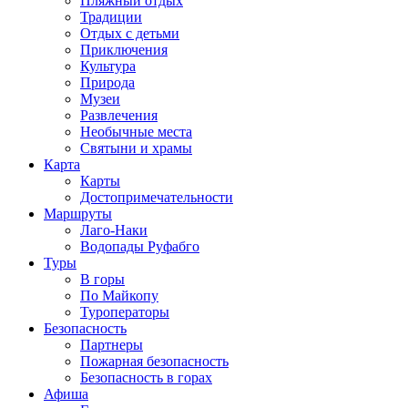
Пляжный отдых
Традиции
Отдых с детьми
Приключения
Культура
Природа
Музеи
Развлечения
Необычные места
Святыни и храмы
Карта
Карты
Достопримечательности
Маршруты
Лаго-Наки
Водопады Руфабго
Туры
В горы
По Майкопу
Туроператоры
Безопасность
Партнеры
Пожарная безопасность
Безопасность в горах
Афиша