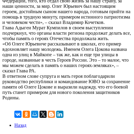
Федерации, того, кто отдал свою жизнь за нашу страну, за
наши ценности, за мир. Олег Юрьевич был настоящим
героем, достойным сыном нашего народа, готовым прийти на
помощь в трудную минуту, примером истинного патриотизма
и человеком чести», – сказал Владимир Кочетков.
Глава Адыгеи Мурат Кумпилов в своем выступлении
подчеркнул, что органы власти региона продолжат делать все,
чтобы память о героях Отечества продолжала жить.
«Об Олеге Юрьевиче рассказывают в школах, его пример
вдохновляет нашу молодежь. Именем Олега Цокова названа
одна из улиц в Майкопе – так же, как и еще три улицы в
городе, названные в честь Героев России. Это – то малое, что
мы можем сделать в память о наших героях-земляках», –
сказал Глава РА.
В ответном слове супруга и мать героя поблагодарили
руководство республики и командование ЮВО за сохранение
памяти об Олеге Цокове и выразили надежду, что его боевой
путь станет примером для нового поколения защитников
Родины.
Назад