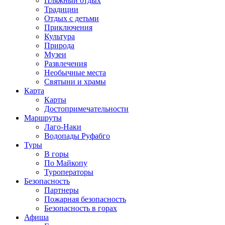
Пляжный отдых
Традиции
Отдых с детьми
Приключения
Культура
Природа
Музеи
Развлечения
Необычные места
Святыни и храмы
Карта
Карты
Достопримечательности
Маршруты
Лаго-Наки
Водопады Руфабго
Туры
В горы
По Майкопу
Туроператоры
Безопасность
Партнеры
Пожарная безопасность
Безопасность в горах
Афиша