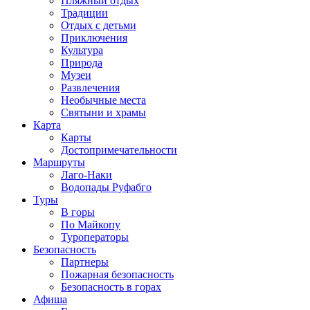
Пляжный отдых
Традиции
Отдых с детьми
Приключения
Культура
Природа
Музеи
Развлечения
Необычные места
Святыни и храмы
Карта
Карты
Достопримечательности
Маршруты
Лаго-Наки
Водопады Руфабго
Туры
В горы
По Майкопу
Туроператоры
Безопасность
Партнеры
Пожарная безопасность
Безопасность в горах
Афиша