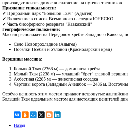
производят неизгладимое впечатление на путешественников.
Признание уникальности:
✔ Природный парк "Большой Тхач" (Адыгея)
✔ Включение в список Всемирного наследия ЮНЕСКО
✔ Часть биосферного резервата "Кавказский"
Географическое положение:
Массив расположен на Передовом хребте Западного Кавказа, п
Село Новопрохладное (Адыгея)
Посёлки Псебай и Узловой (Краснодарский край)
Вершины массива:
Большой Тхач (2368 м) — доминанта хребта
Малый Тхач (2238 м) — младший "брат" главной вершин
Асбестная (2285 м) — живописная соседка
Чертовы ворота (Западный Ачешбок — 2486 м, Восточн
Особую ценность этим местам придают нетронутые альпийские 
Большой Тхач идеальным местом для настоящих ценителей ди
Назад