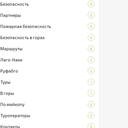
Безопасность
0
Партнеры
0
Пожарная безопасность
0
Безопасность в горах
0
Маршруты
8
Лаго-Наки
2
Руфабго
3
Туры
1
В горы
1
По майкопу
0
Туроператоры
0
Контакты
0