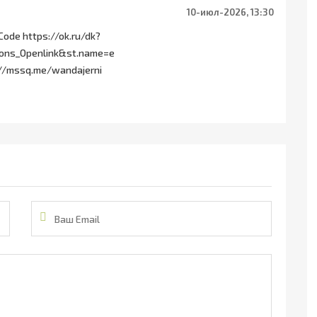
10-июл-2026, 13:30
Code https://ok.ru/dk?
ions_Openlink&st.name=e
s://mssq.me/wandajerni