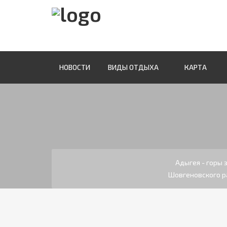
НОВОСТИ
ВИДЫ ОТДЫХА
КАРТА
Адыгея - горы
Шовгеновского р