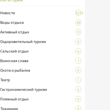
Новости
2273
Виды отдыха
30
Активный отдых
11
Оздоровительный туризм
0
Сельский отдых
4
Воинская слава
1
Охота и рыбалка
0
Театр
1
Гастрономический туризм
4
Пляжный отдых
0
Традиции
0