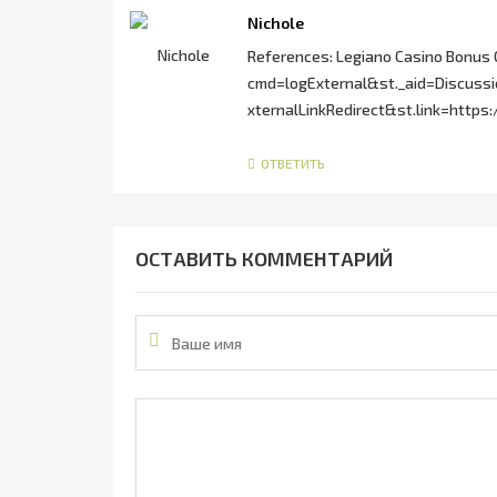
Nichole
References: Legiano Casino Bonus 
cmd=logExternal&st._aid=Discuss
xternalLinkRedirect&st.link=http
ОТВЕТИТЬ
ОСТАВИТЬ КОММЕНТАРИЙ