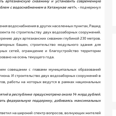
ить артезианскую скважину и установить современную
блем с водоснабжением в Хатажукае нет!»,
- подчеркнул
ения водоснабжения в других населенных пунктах, Рашид
оекта по строительству двух водозаборных сооружений.
урению двух артезианских скважин глубиной 230 метров.
апорных башен, строительство модульного здания для
ных сетей, ограждение и благоустройство территории
овано на осень текущего года.
чем совещании с главами муниципальных образований
гиона. И строительство двух водозаборных сооружений в
тов, работы на которых ведутся в рамках национальных
ятий в республике предусмотрено около 14 млрд рублей.
вать федеральную поддержку, добиваясь максимальных
тветил на широкий спектр вопросов, волнующих жителей