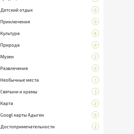
Детский отдых
0
Приключения
0
Культура
6
Природа
0
Музеи
2
Развлечения
0
Необычные места
1
Святыни и храмы
3
Карта
2
Googl карты Адыгеи
0
Достопримечательности
2