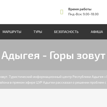
Время работы
Пнд-Вск: 9.00-18.00
МАРШРУТЫ
ТУРЫ
БЕЗОПАСНОСТЬ
АФИША
Адыгея - Горы зовут
 зовут. Туристический информационный центр Республики Адыгея
»
айона в прямом эфире ЦУР Адыгеи рассказал о решении проблем 