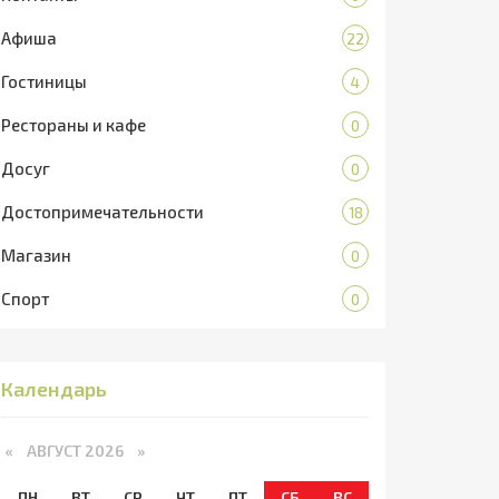
Афиша
22
Гостиницы
4
Рестораны и кафе
0
Досуг
0
Достопримечательности
18
Магазин
0
Спорт
0
Календарь
«
АВГУСТ 2026 »
ПН
ВТ
СР
ЧТ
ПТ
СБ
ВС