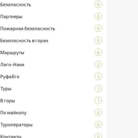
Безопасность
0
Партнеры
0
Пожарная безопасность
0
Безопасность в горах
0
Маршруты
8
Лаго-Наки
2
Руфабго
3
Туры
1
В горы
1
По майкопу
0
Туроператоры
0
Контакты
0