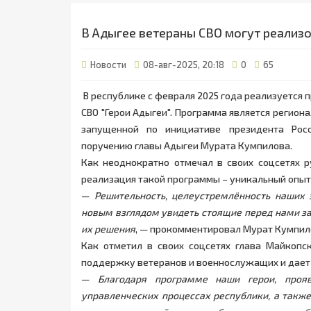
В Адыгее ветераны СВО могут реализо
Новости
08-авг-2025, 20:18
0
65
В республике с февраля 2025 года реализуется
СВО "Герои Адыгеи". Программа является регион
запущенной по инициативе президента Рос
поручению главы Адыгеи Мурата Кумпилова.
Как неоднократно отмечал в своих соцсетях р
реализация такой программы – уникальный опыт,
—
Решительность, целеустремлённость наших 
новым взглядом увидеть стоящие перед нами з
их решения
, — прокомментировал Мурат Кумпил
Как отметил в своих соцсетях глава Майкопс
поддержку ветеранов и военнослужащих и дает
—
Благодаря программе наши герои, проя
управленческих процессах республики, а также