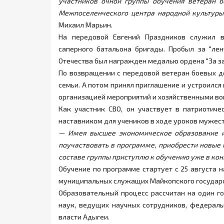
участников очной группы обучения ветеран б
Межпоселенческого центра народной культуры
Михаил Марьин.
На передовой Евгений Праздников служил 
саперного батальона бригады. Пробыл за "ле
Отечества был награжден медалью ордена "За зас
По возвращении с передовой ветеран боевых де
семьи. А потом принял приглашение и устроился
организацией мероприятий и хозяйственными во
Как участник СВО, он участвует в патриотиче
наставником для учеников в ходе уроков мужест
— Имея высшее экономическое образование и
поучаствовать в программе, приобрести новые 
составе группы приступлю к обучению уже в конц
Обучение по программе стартует с 25 августа 
муниципальных служащих Майкопского государс
Образовательный процесс рассчитан на один го
наук, ведущих научных сотрудников, федераль
власти Адыгеи.