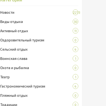
Новости
2273
Виды отдыха
30
Активный отдых
11
Оздоровительный туризм
0
Сельский отдых
4
Воинская слава
1
Охота и рыбалка
0
Театр
1
Гастрономический туризм
4
Пляжный отдых
0
Традиции
0