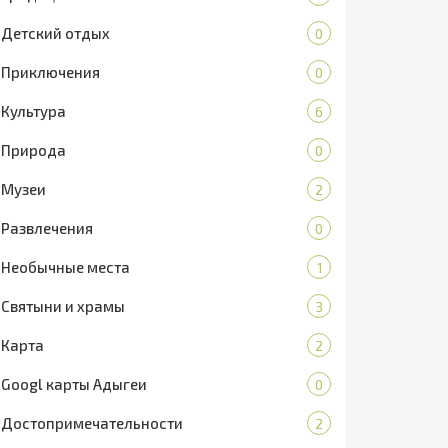
Детский отдых
0
Приключения
0
Культура
6
Природа
0
Музеи
2
Развлечения
0
Необычные места
1
Святыни и храмы
3
Карта
2
Googl карты Адыгеи
0
Достопримечательности
2