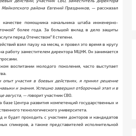
оевых действий, участник СВО, заместитель директора
 Майкопского района Евгений Праздников,
— рассказал
в качестве помощника начальника штаба инженерно-
нточкой" более года. За большой вклад в дело защиты
луги перед Отечеством" II степени.
йствий взял паузу на месяц и провел это время в кругу
 на работу заместителем директора МЦНК. Он занимается
просами.
ском воспитании молодого поколения, часто выступает
ва.
 опыт участия в боевых действиях, я принял решение
навыки и знания. Успешно завершил отборочный этап и в
е августа, — г
оворит участник СВО.
на базе Центра развития компетенций государственных и
твенного технологического университета.
д и будет проходить с участием докторов и кандидатов
ных спикеров, а также представителей исполнительной