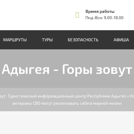
Время работы
Пнд-Вск: 9.00-18.00
МАРШРУТЫ
ТУРЫ
БЕЗОПАСНОСТЬ
АФИША
Адыгея - Горы зовут
овут. Туристический информационный центр Республики Адыгея
»
Н
ветераны СВО могут реализовать себя в мирной жизни