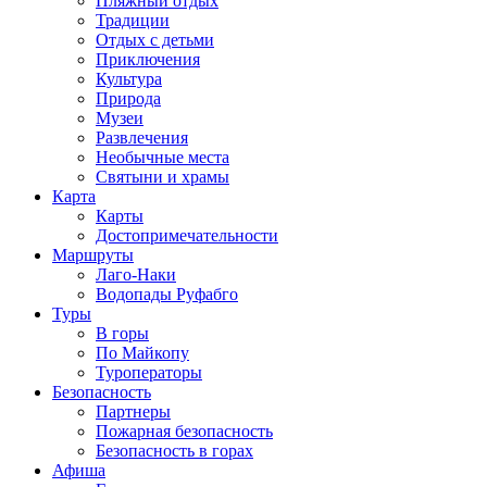
Пляжный отдых
Традиции
Отдых с детьми
Приключения
Культура
Природа
Музеи
Развлечения
Необычные места
Святыни и храмы
Карта
Карты
Достопримечательности
Маршруты
Лаго-Наки
Водопады Руфабго
Туры
В горы
По Майкопу
Туроператоры
Безопасность
Партнеры
Пожарная безопасность
Безопасность в горах
Афиша