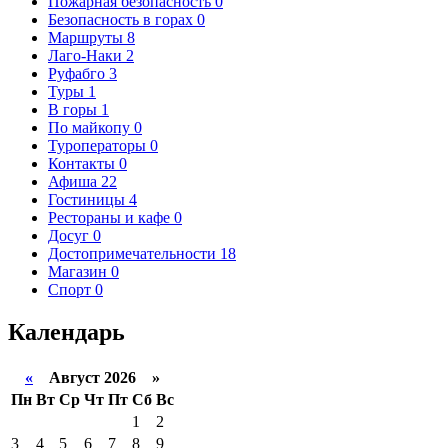
Пожарная безопасность
0
Безопасность в горах
0
Маршруты
8
Лаго-Наки
2
Руфабго
3
Туры
1
В горы
1
По майкопу
0
Туроператоры
0
Контакты
0
Афиша
22
Гостиницы
4
Рестораны и кафе
0
Досуг
0
Достопримечательности
18
Магазин
0
Спорт
0
Календарь
«
Август 2026 »
Пн
Вт
Ср
Чт
Пт
Сб
Вс
1
2
3
4
5
6
7
8
9