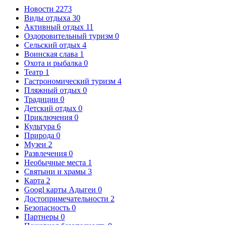
Новости
2273
Виды отдыха
30
Активный отдых
11
Оздоровительный туризм
0
Сельский отдых
4
Воинская слава
1
Охота и рыбалка
0
Театр
1
Гастрономический туризм
4
Пляжный отдых
0
Традиции
0
Детский отдых
0
Приключения
0
Культура
6
Природа
0
Музеи
2
Развлечения
0
Необычные места
1
Святыни и храмы
3
Карта
2
Googl карты Адыгеи
0
Достопримечательности
2
Безопасность
0
Партнеры
0