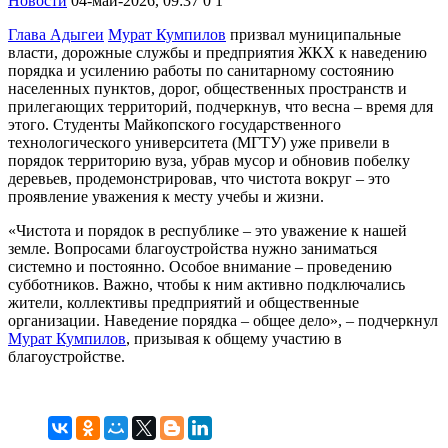
Новости
04-май-2026, 09:37
0
1
Глава Адыгеи
Мурат Кумпилов
призвал муниципальные
власти, дорожные службы и предприятия ЖКХ к наведению
порядка и усилению работы по санитарному состоянию
населенных пунктов, дорог, общественных пространств и
прилегающих территорий, подчеркнув, что весна – время для
этого. Студенты Майкопского государственного
технологического университета (МГТУ) уже привели в
порядок территорию вуза, убрав мусор и обновив побелку
деревьев, продемонстрировав, что чистота вокруг – это
проявление уважения к месту учебы и жизни.
«Чистота и порядок в республике – это уважение к нашей
земле. Вопросами благоустройства нужно заниматься
системно и постоянно. Особое внимание – проведению
субботников. Важно, чтобы к ним активно подключались
жители, коллективы предприятий и общественные
организации. Наведение порядка – общее дело», – подчеркнул
Мурат Кумпилов
, призывая к общему участию в
благоустройстве.