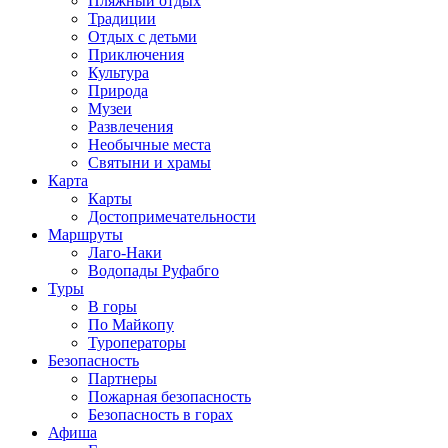
Пляжный отдых
Традиции
Отдых с детьми
Приключения
Культура
Природа
Музеи
Развлечения
Необычные места
Святыни и храмы
Карта
Карты
Достопримечательности
Маршруты
Лаго-Наки
Водопады Руфабго
Туры
В горы
По Майкопу
Туроператоры
Безопасность
Партнеры
Пожарная безопасность
Безопасность в горах
Афиша