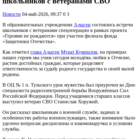
школьников с ветеранами СВО
Новости
04-май-2026, 09:37
0
3
В образовательных учреждениях
Адыгеи
состоялись встречи
школьников с ветеранами спецоперации в рамках проекта
«Героями не рождаются» при участии филиала фонда
«Защитники Отечества».
Как отметил
глава Адыгеи
Мурат Кумпилов
, на примерах
наших героев мы учим сегодня молодёжь любви к Отчизне,
растим достойных граждан, которые разделяют
ответственность за судьбу родного государства и своей малой
родины.
В ОЦ № 1 п. Тульского урок мужества был приурочен ко Дню
специалиста радиоэлектронной борьбы Вооружённых Сил
Российской Федерации. Перед учащимися старших классов
выступил ветеран СВО Станислав Хоружий.
Он рассказал школьникам о военной службе, задачах и
особенностях работы военнослужащих, также внимание было
уделено вопросам дисциплины и взаимовыручки в условиях
службы.