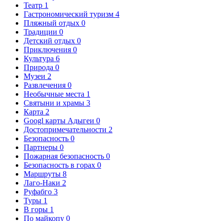
Театр
1
Гастрономический туризм
4
Пляжный отдых
0
Традиции
0
Детский отдых
0
Приключения
0
Культура
6
Природа
0
Музеи
2
Развлечения
0
Необычные места
1
Святыни и храмы
3
Карта
2
Googl карты Адыгеи
0
Достопримечательности
2
Безопасность
0
Партнеры
0
Пожарная безопасность
0
Безопасность в горах
0
Маршруты
8
Лаго-Наки
2
Руфабго
3
Туры
1
В горы
1
По майкопу
0