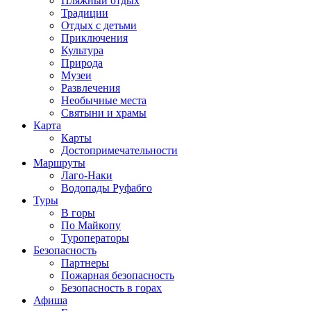
Пляжный отдых
Традиции
Отдых с детьми
Приключения
Культура
Природа
Музеи
Развлечения
Необычные места
Святыни и храмы
Карта
Карты
Достопримечательности
Маршруты
Лаго-Наки
Водопады Руфабго
Туры
В горы
По Майкопу
Туроператоры
Безопасность
Партнеры
Пожарная безопасность
Безопасность в горах
Афиша