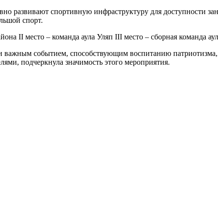
ивно развивают спортивную инфраструктуру для доступности зан
ольшой спорт.
она II место – команда аула Уляп III место – сборная команда ау
 и важным событием, способствующим воспитанию патриотизма, к
елями, подчеркнула значимость этого мероприятия.