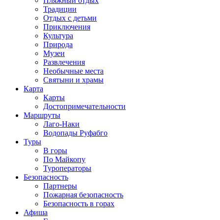
Пляжный отдых
Традиции
Отдых с детьми
Приключения
Культура
Природа
Музеи
Развлечения
Необычные места
Святыни и храмы
Карта
Карты
Достопримечательности
Маршруты
Лаго-Наки
Водопады Руфабго
Туры
В горы
По Майкопу
Туроператоры
Безопасность
Партнеры
Пожарная безопасность
Безопасность в горах
Афиша