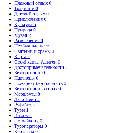
Пляжный отдых
0
Традиции
0
Детский отдых
0
Приключения
0
Культура
6
Природа
0
Музеи
2
Развлечения
0
Необычные места
1
Святыни и храмы
3
Карта
2
Googl карты Адыгеи
0
Достопримечательности
2
Безопасность
0
Партнеры
0
Пожарная безопасность
0
Безопасность в горах
0
Маршруты
8
Лаго-Наки
2
Руфабго
3
Туры
1
В горы
1
По майкопу
0
Туроператоры
0
Контакты
0