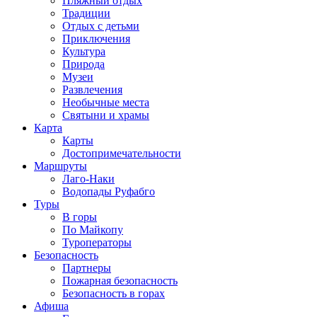
Пляжный отдых
Традиции
Отдых с детьми
Приключения
Культура
Природа
Музеи
Развлечения
Необычные места
Святыни и храмы
Карта
Карты
Достопримечательности
Маршруты
Лаго-Наки
Водопады Руфабго
Туры
В горы
По Майкопу
Туроператоры
Безопасность
Партнеры
Пожарная безопасность
Безопасность в горах
Афиша