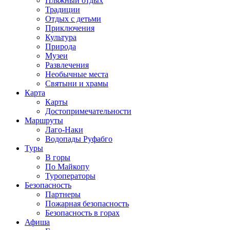
Пляжный отдых
Традиции
Отдых с детьми
Приключения
Культура
Природа
Музеи
Развлечения
Необычные места
Святыни и храмы
Карта
Карты
Достопримечательности
Маршруты
Лаго-Наки
Водопады Руфабго
Туры
В горы
По Майкопу
Туроператоры
Безопасность
Партнеры
Пожарная безопасность
Безопасность в горах
Афиша