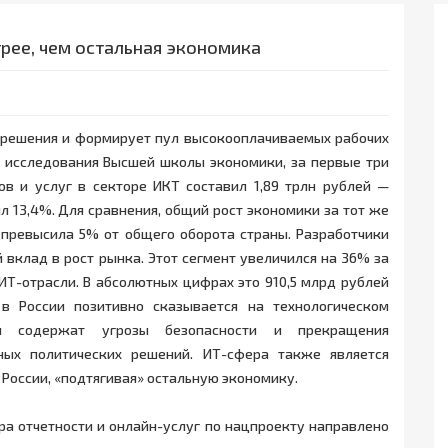
трее, чем остальная экономика
 решения и формирует пул высокооплачиваемых рабочих
м исследования Высшей школы экономики, за первые три
в и услуг в секторе ИКТ составил 1,89 трлн рублей —
 13,4%. Для сравнения, общий рост экономики за тот же
 превысила 5% от общего оборота страны. Разработчики
вклад в рост рынка. Этот сегмент увеличился на 36% за
ИТ-отрасли. В абсолютных цифрах это 910,5 млрд рублей
 в России позитивно сказывается на технологическом
я содержат угрозы безопасности и прекращения
ных политических решений. ИТ-сфера также является
России, «подтягивая» остальную экономику.
ра отчетности и онлайн-услуг по нацпроекту направлено