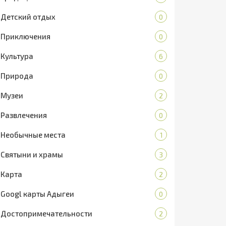
Детский отдых
0
Приключения
0
Культура
6
Природа
0
Музеи
2
Развлечения
0
Необычные места
1
Святыни и храмы
3
Карта
2
Googl карты Адыгеи
0
Достопримечательности
2