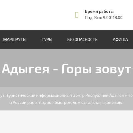
Время работы
Пнд-Вск: 9.00-18.00
МАРШРУТЫ
ТУРЫ
БЕЗОПАСНОСТЬ
АФИША
Адыгея - Горы зовут
вут. Туристический информационный центр Республики Адыгея
»
Но
в России растет вдвое быстрее, чем остальная экономика