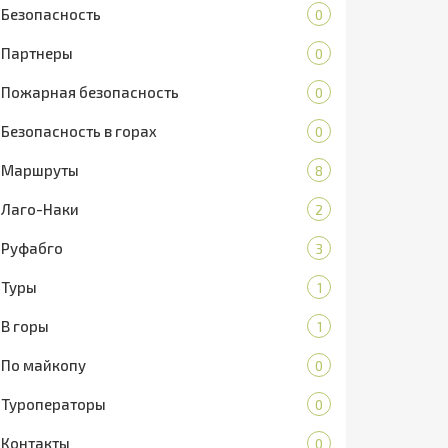
Безопасность
0
Партнеры
0
Пожарная безопасность
0
Безопасность в горах
0
Маршруты
8
Лаго-Наки
2
Руфабго
3
Туры
1
В горы
1
По майкопу
0
Туроператоры
0
Контакты
0