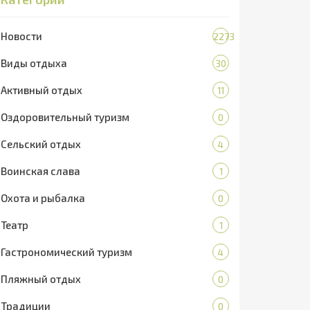
Новости
2273
Виды отдыха
30
Активный отдых
11
Оздоровительный туризм
0
Сельский отдых
4
Воинская слава
1
Охота и рыбалка
0
Театр
1
Гастрономический туризм
4
Пляжный отдых
0
Традиции
0